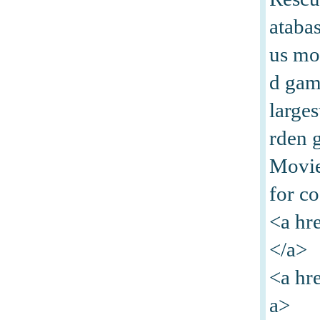
ataba
us mo
d gam
large
rden 
Movie
for co
<a hr
</a>
<a hr
a>