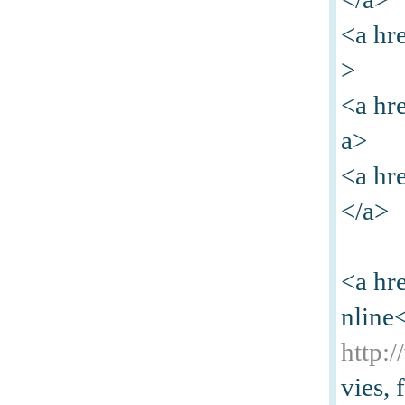
<a hr
>
<a hr
a>
<a hr
</a>
<a hr
nline
http:/
vies,