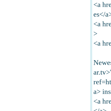
<a hr
es</a
<a hr
>
<a hr
Newes
ar.tv
ref=h
a> ins
<a hr
</a>