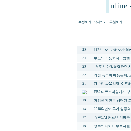
nline
수정하기
삭제하기
추천하기
번호
112신고시 가해자가 옆
25
부모의 아동학대... 범행 
24
TV조선 가정폭력관련 
23
가정 폭력이 애늙은이, 
22
단순한 싸움일까, 이혼해
21
EBS 다큐프라임에서 
가정폭력 전문 상담원 
19
2010학년도 후기 성
18
[YWCA] 청소년 심리극
17
성폭력피해자 무료지원
16