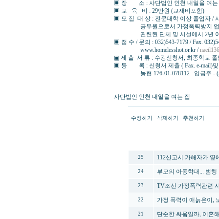
▣ 장 소 : 사단법인 인천 내일을 여는
▣ 교 육 비 : 29만원 (교재비포함)
▣ 모 집 대 상 : 전문대학 이상 졸업자 
공무원으로서 가정폭력방지 업무에 3
관련된 단체 및 시설에서 2년 이
▣ 접 수 / 문의 : 032)543-7179 / Fax. 032)5
www.homelesshot.or.kr /
naeil13
▣ 제 출 서 류 : 수강신청서, 최종학교
▣ 등 록 : 신청서 제출 ( Fax. e-mai
농협 176-01-078112 입금주 - (
사단법인 인천 내일을 여는 집
수정하기
삭제하기
추천하기
번호
112신고시 가해자가 옆
25
부모의 아동학대... 범행 
24
TV조선 가정폭력관련 
23
가정 폭력이 애늙은이, 
22
단순한 싸움일까, 이혼해
21