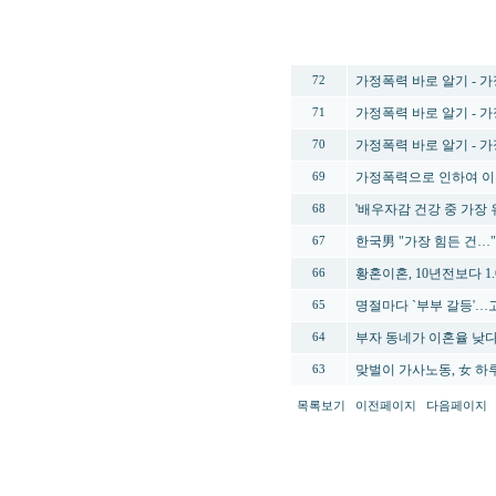
번호
가정폭력 바로 알기 - 
72
가정폭력 바로 알기 - 
71
가정폭력 바로 알기 - 
70
가정폭력으로 인하여 이
69
'배우자감 건강 중 가장
68
한국男 "가장 힘든 건…" 
67
황혼이혼, 10년전보다 1
66
명절마다 `부부 갈등'
65
부자 동네가 이혼율 낮다
64
맞벌이 가사노동, 女 하루 
63
목록보기
이전페이지
다음페이지