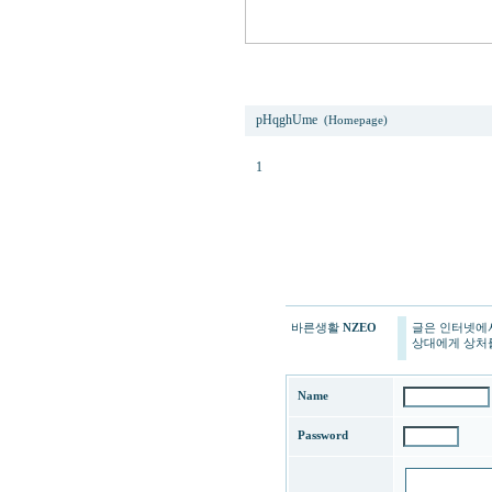
1
pHqghUme
(Homepage)
1
바른생활
NZEO
글은 인터넷에
상대에게 상처를
Name
Password