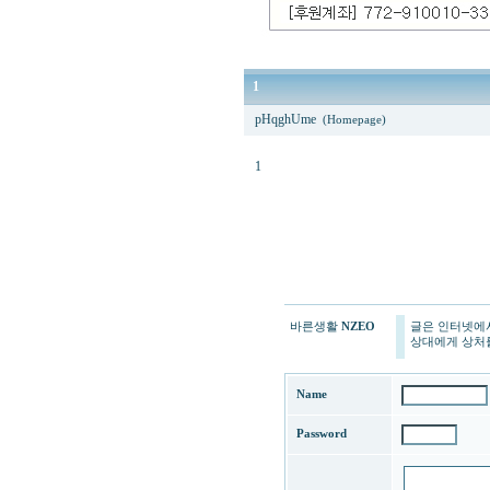
1
pHqghUme
(Homepage)
1
바른생활
NZEO
글은 인터넷에
상대에게 상처를
Name
Password